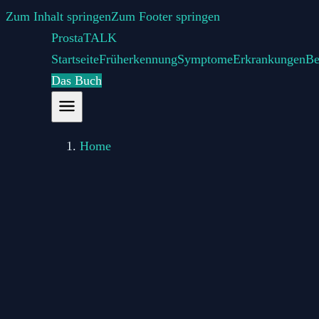
Zum Inhalt springen
Zum Footer springen
Prosta
TALK
Startseite
Früherkennung
Symptome
Erkrankungen
Be
Das Buch
Home